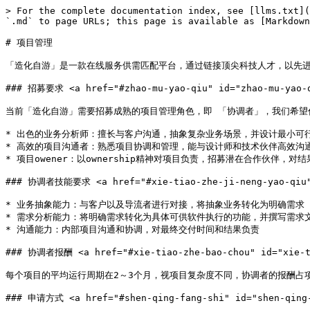
> For the complete documentation index, see [llms.txt](
`.md` to page URLs; this page is available as [Markdown
# 项目管理

「造化自游」是一款在线服务供需匹配平台，通过链接顶尖科技人才，以先进
### 招募要求 <a href="#zhao-mu-yao-qiu" id="zhao-mu-yao-q
当前「造化自游」需要招募成熟的项目管理角色，即 「协调者」，我们希望你
* 出色的业务分析师：擅长与客户沟通，抽象复杂业务场景，并设计最小可行
* 高效的项目沟通者：熟悉项目协调和管理，能与设计师和技术伙伴高效沟通
* 项目owener：以ownership精神对项目负责，招募潜在合作伙伴，对结
### 协调者技能要求 <a href="#xie-tiao-zhe-ji-neng-yao-qiu" i
* 业务抽象能力：与客户以及导流者进行对接，将抽象业务转化为明确需求

* 需求分析能力：将明确需求转化为具体可供软件执行的功能，并撰写需求文
* 沟通能力：内部项目沟通和协调，对最终交付时间和结果负责

### 协调者报酬 <a href="#xie-tiao-zhe-bao-chou" id="xie-ti
每个项目的平均运行周期在2～3个月，视项目复杂度不同，协调者的报酬占项目
### 申请方式 <a href="#shen-qing-fang-shi" id="shen-qing-